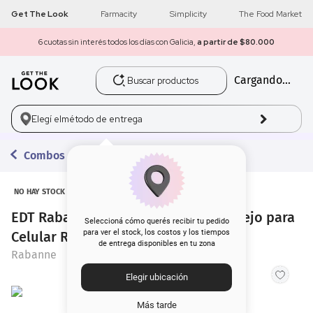
Get The Look
Farmacity
Simplicity
The Food Market
6 cuotas sin interés todos los días con Galicia,
a partir de $80.000
Buscar productos
Cargando...
1
.
get the look
2
.
máscara pestañas
Elegí el
método de entrega
3
.
loreal
Combos con Regalo
4
.
brochas
NO HAY STOCK
EDT Rabanne Phantom x 50 ml + Espejo para
5
.
corrector
Seleccioná cómo querés recibir tu pedido
para ver el stock, los costos y los tiempos
Celular Retráctil Regalo por Compra
de entrega disponibles en tu zona
6
.
rubor
Rabanne
Elegir ubicación
7
.
serum
Más tarde