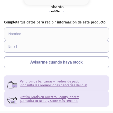
8
.
base
9
.
nyx
10
.
cher
Ver promos bancarias y medios de pago
¡Consulta las promociones bancarias del día!
¡Retiro Gratis en nuestro Beauty Stores!
¡Consulta tu Beauty Store más cercano!