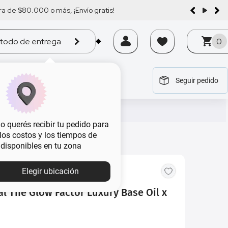
a de $80.000 o más, ¡Envío gratis!
todo de entrega
0
Seguir pedido
tegoría
tegoría
tegoría
tegoría
tegoría
 querés recibir tu pedido para
, los costos y los tiempos de
 disponibles en tu zona
Elegir ubicación
l The Glow Factor Luxury Base Oil x