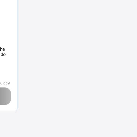
che
odo
8.659