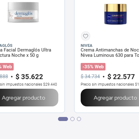
AGLÓS
NIVEA
 Facial Dermaglós Ultra
Crema Antimanchas de No
ctura Noche x 50 g
Nivea Luminous 630 para T
Tipo de Piel x 50 ml
% Web
-35% Web
$
35
.
622
$
22
.
577
888
$
34
.
734
 sin impuestos nacionales
$29.440
Precio sin impuestos nacionales
$1
Agregar producto
Agregar producto