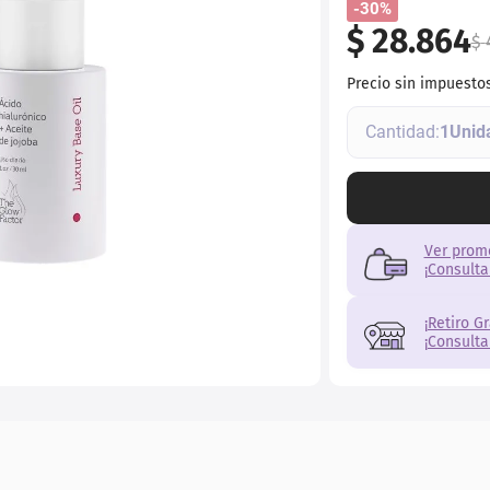
-30%
r
$
28
.
864
$
Precio sin impuesto
1
Ver prom
¡Consulta
¡Retiro G
¡Consulta