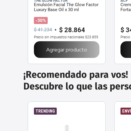
THE GLOW FACTOR
ACF
Emulsión Facial The Glow Factor
Crema
Luxury Base Oil x 30 ml
Forta
-30%
$
28
.
864
$
3
$
41
.
234
Precio sin impuestos nacionales
$23.855
Precio
Agregar producto
¡Recomendado para vos!
Descubre lo que las per
TRENDING
ENVÍ