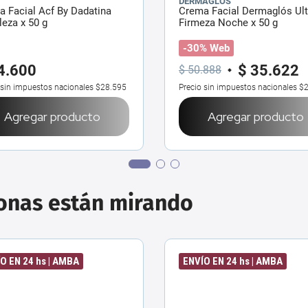
DERMAGLÓS
 Facial Acf By Dadatina
Crema Facial Dermaglós Ult
leza x 50 g
Firmeza Noche x 50 g
-30% Web
4
.
600
$
35
.
622
$
50
.
888
 sin impuestos nacionales
$28.595
Precio sin impuestos nacionales
$2
Agregar producto
Agregar producto
sonas están mirando
O EN 24 hs | AMBA
ENVÍO EN 24 hs | AMBA