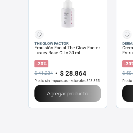
THE GLOW FACTOR
DERM
Emulsión Facial The Glow Factor
Crema
Luxury Base Oil x 30 ml
Estru
-30%
-30
$
28
.
864
$
41
.
234
$
50
.
Precio sin impuestos nacionales
$23.855
Precio
Agregar producto