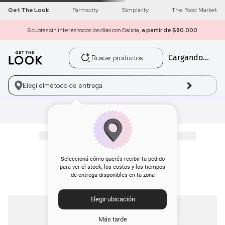
Get The Look
Farmacity
Simplicity
The Food Market
6 cuotas sin interés todos los días con Galicia,
a partir de $80.000
Buscar productos
Cargando...
1
.
get the look
2
.
máscara pestañas
Elegí el
método de entrega
3
.
loreal
4
.
brochas
5
.
corrector
Seleccioná cómo querés recibir tu pedido
para ver el stock, los costos y los tiempos
de entrega disponibles en tu zona
6
.
rubor
Elegir ubicación
7
.
base
Más tarde