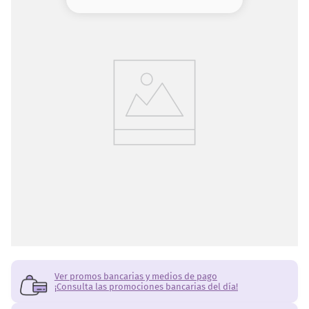
8
.
serum
9
.
cher
10
.
labial
Ver promos bancarias y medios de pago
¡Consulta las promociones bancarias del día!