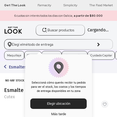
Get The Look
Farmacity
Simplicity
The Food Market
6 cuotas sin interés todos los días con Galicia,
a partir de $80.000
Buscar productos
Cargando...
1
.
get the look
2
.
máscara pestañas
Elegí el
método de entrega
3
.
loreal
Maquillaje
Skincare
Fragancias
Electro Belleza
Cuidado Capilar
Esmaltes
4
.
brochas
5
.
corrector
NO HAY STOCK
Seleccioná cómo querés recibir tu pedido
para ver el stock, los costos y los tiempos
Esmalte Cutex Mocha x 6 ml
de entrega disponibles en tu zona
6
.
rubor
Cutex
Elegir ubicación
7
.
serum
Más tarde