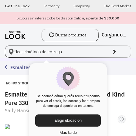
Get The Look
Farmacity
Simplicity
The Food Market
6 cuotas sin interés todos los días con Galicia,
a partir de $80.000
Buscar productos
Cargando...
1
.
get the look
2
.
máscara pestañas
Elegí el
método de entrega
3
.
loreal
Esmaltes
4
.
brochas
NO HAY STOCK
Esmalte para Uñas Sally Hansen Good Kind
5
.
corrector
Seleccioná cómo querés recibir tu pedido
para ver el stock, los costos y los tiempos
Pure 330 Beet It x 10 ml
de entrega disponibles en tu zona
6
.
rubor
Sally Hansen
Elegir ubicación
7
.
serum
Más tarde