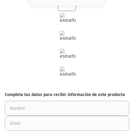
8
.
base
9
.
cher
10
.
nyx