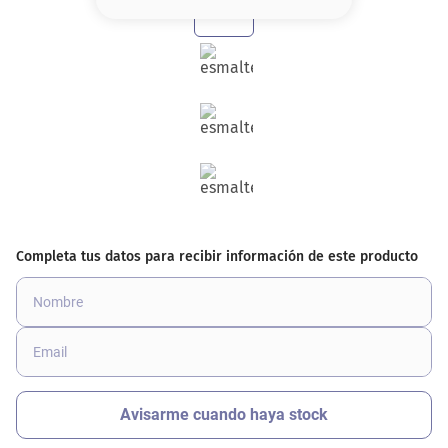
8
.
base
9
.
nyx
10
.
cher