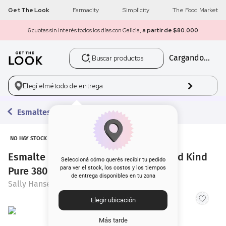
Get The Look
Farmacity
Simplicity
The Food Market
6 cuotas sin interés todos los días con Galicia,
a partir de $80.000
Buscar productos
Cargando...
1
.
get the look
2
.
máscara pestañas
Elegí el
método de entrega
3
.
loreal
Esmaltes
4
.
brochas
NO HAY STOCK
Esmalte para Uñas Sally Hansen Good Kind
5
.
corrector
Seleccioná cómo querés recibir tu pedido
para ver el stock, los costos y los tiempos
Pure 380 Sun Tastic x 10 ml
de entrega disponibles en tu zona
6
.
rubor
Sally Hansen
Elegir ubicación
7
.
serum
Más tarde