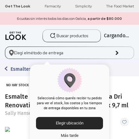
Get The Look
Farmacity
Simplicity
The Food Market
6 cuotas sin interés todos los días con Galicia,
a partir de $80.000
Buscar productos
Cargando...
1
.
get the look
2
.
máscara pestañas
Elegí el
método de entrega
3
.
loreal
Esmaltes
4
.
brochas
NO HAY STOCK
Esmalte para Uñas Sally Hansen Insta Dri
5
.
corrector
Seleccioná cómo querés recibir tu pedido
para ver el stock, los costos y los tiempos
Renovation 758 A Thing Called Love x 9,7 ml
de entrega disponibles en tu zona
6
.
rubor
Sally Hansen
Elegir ubicación
7
.
serum
Más tarde