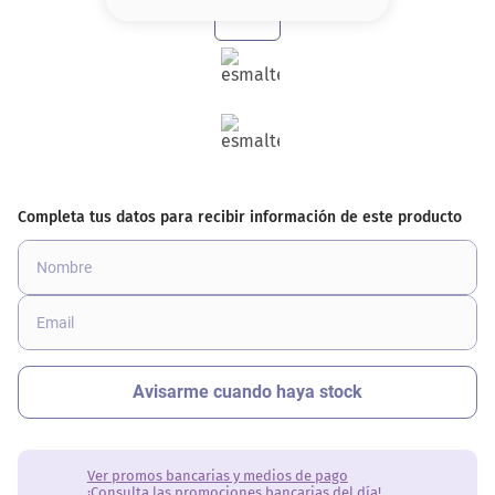
8
.
base
9
.
nyx
10
.
cher
Ver promos bancarias y medios de pago
¡Consulta las promociones bancarias del día!