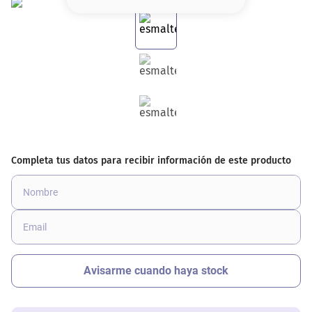
8
.
base
9
.
cher
10
.
nyx