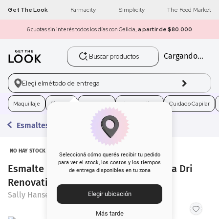
Get The Look
Farmacity
Simplicity
The Food Market
 de $80.000
Con tu compra de $80.000 o más
¡Envío gratis a tod
Buscar productos
Cargando...
1
.
get the look
2
.
máscara pestañas
Elegí el
método de entrega
3
.
loreal
Maquillaje
Skincare
Fragancias
Electro Belleza
Cuidado Capilar
Esmaltes
4
.
brochas
5
.
corrector
NO HAY STOCK
Seleccioná cómo querés recibir tu pedido
para ver el stock, los costos y los tiempos
Esmalte para Uñas Sally Hansen Insta Dri
de entrega disponibles en tu zona
6
.
rubor
Renovation 760 Bee Proud x 9,7 ml
Sally Hansen
Elegir ubicación
7
.
serum
Más tarde