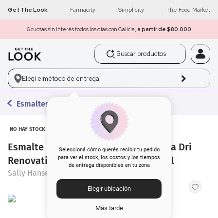
Get The Look
Farmacity
Simplicity
The Food Market
6 cuotas sin interés todos los días con Galicia,
a partir de $80.000
Buscar productos
1
.
get the look
Elegí el
método de entrega
2
.
máscara pestañas
Esmaltes
3
.
loreal
4
.
brochas
NO HAY STOCK
Esmalte para Uñas Sally Hansen Insta Dri
5
.
corrector
Seleccioná cómo querés recibir tu pedido
para ver el stock, los costos y los tiempos
Renovation 761 Aroace Forest x 9,7 ml
de entrega disponibles en tu zona
Sally Hansen
6
.
rubor
Elegir ubicación
7
.
base
Más tarde