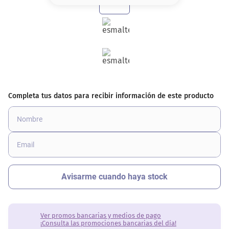
8
.
serum
9
.
cher
10
.
labial
Ver promos bancarias y medios de pago
¡Consulta las promociones bancarias del día!