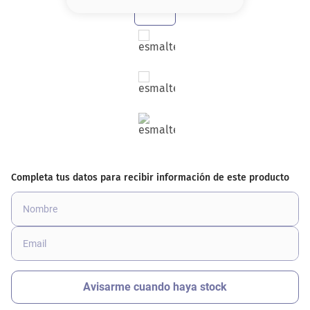
8
.
serum
9
.
cher
10
.
labial