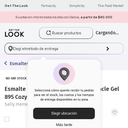
Get The Look
Farmacity
Simplicity
The Food Market
6 cuotas sin interés todos los días con Galicia,
a partir de $80.000
Buscar productos
Cargando...
1
.
get the look
2
.
máscara pestañas
Elegí el
método de entrega
3
.
loreal
Esmaltes
4
.
brochas
NO HAY STOCK
Esmalte para Uñas Sally Hansen Miracle Gel
5
.
corrector
Seleccioná cómo querés recibir tu pedido
para ver el stock, los costos y los tiempos
895 Cozy Cabin x 14,7 ml
de entrega disponibles en tu zona
6
.
rubor
Sally Hansen
Elegir ubicación
7
.
base
Más tarde