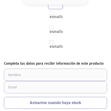
8
.
serum
9
.
cher
10
.
labial