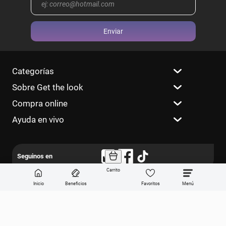
Enviar
Categorías
Sobre Get the look
Compra online
Ayuda en vivo
Carrito
Inicio
Beneficios
Favoritos
Dirección General de Defensa y Protección al Consumidor, para consultas
y/o denuncias
ingrese aquí
© Copyright 2023. Todos los derechos
reservados.
Farmacity S.A., CUIT 30-69213874-7, Av. Santa Fe 2830 – 1° piso, C.A.B.A.