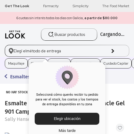
Get The Look
Farmacity
Simplicity
The Food Market
6 cuotas sin interés todos los días con Galicia,
a partir de $80.000
Buscar productos
Cargando...
1
.
get the look
2
.
máscara pestañas
Elegí el
método de entrega
3
.
loreal
Maquillaje
Skincare
Fragancias
Electro Belleza
Cuidado Capilar
Esmaltes
4
.
brochas
5
.
corrector
NO HAY STOCK
Seleccioná cómo querés recibir tu pedido
para ver el stock, los costos y los tiempos
Esmalte para Uñas Sally Hansen Miracle Gel
de entrega disponibles en tu zona
6
.
rubor
901 Campfire Song x 14,7 ml
Sally Hansen
Elegir ubicación
7
.
base
Más tarde