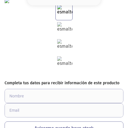
8
.
serum
9
.
cher
10
.
labial