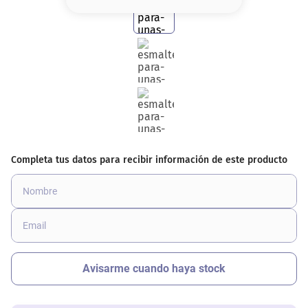
8
.
base
9
.
cher
10
.
nyx