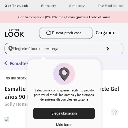
Get The Look
Farmacity
Simplicity
The Food Market
Con tu compra de $80.000 o más
¡Envío gratis a todo el país!
Buscar productos
Cargando...
1
.
get the look
2
.
máscara pestañas
Elegí el
método de entrega
3
.
loreal
Esmaltes
4
.
brochas
NO HAY STOCK
Esmalte para Uñas Sally Hansen Miracle Gel
5
.
corrector
Seleccioná cómo querés recibir tu pedido
para ver el stock, los costos y los tiempos
años 90 Be Bright Back 892 x 14,7 ml
de entrega disponibles en tu zona
6
.
rubor
Sally Hansen
Elegir ubicación
7
.
serum
Más tarde