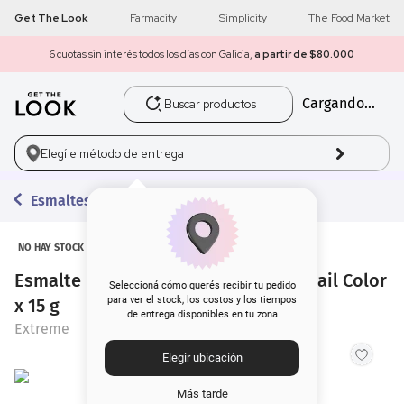
Get The Look
Farmacity
Simplicity
The Food Market
6 cuotas sin interés todos los días con Galicia,
a partir de $80.000
Buscar productos
Cargando...
1
.
get the look
2
.
máscara pestañas
Elegí el
método de entrega
3
.
loreal
Esmaltes
4
.
brochas
NO HAY STOCK
Esmalte para Uñas Extreme Winter Nail Color
5
.
corrector
Seleccioná cómo querés recibir tu pedido
para ver el stock, los costos y los tiempos
x 15 g
de entrega disponibles en tu zona
6
.
rubor
Extreme
Elegir ubicación
7
.
serum
Más tarde