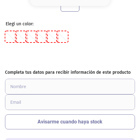
8
.
base
9
.
nyx
10
.
cher