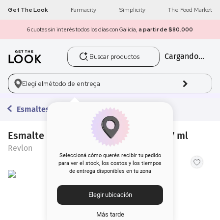
Get The Look
Farmacity
Simplicity
The Food Market
6 cuotas sin interés todos los días con Galicia,
a partir de $80.000
Buscar productos
Cargando...
1
.
get the look
2
.
máscara pestañas
Elegí el
método de entrega
3
.
loreal
Esmaltes
4
.
brochas
Esmalte para Uñas Nail Enamel x 14,7 ml
Revlon
5
.
corrector
Seleccioná cómo querés recibir tu pedido
para ver el stock, los costos y los tiempos
de entrega disponibles en tu zona
6
.
rubor
Elegir ubicación
7
.
serum
Más tarde