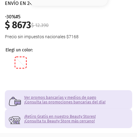
8
.
base
ENVÍO EN 24 hs | AMBA
9
.
cher
-30%#5
$
8673
$
12
.
390
10
.
nyx
Precio sin impuestos nacionales
$7168
Ver promos bancarias y medios de pago
¡Consulta las promociones bancarias del día!
¡Retiro Gratis en nuestro Beauty Stores!
¡Consulta tu Beauty Store más cercano!