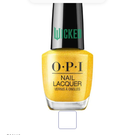
8
.
base
9
.
nyx
10
.
cher