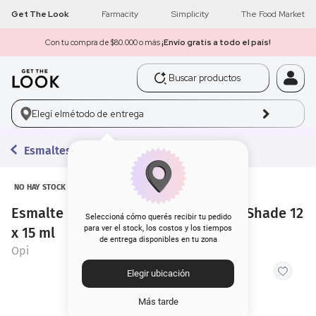
Get The Look
Farmacity
Simplicity
The Food Market
Con tu compra de $80.000 o más
¡Envío gratis a todo el país!
Buscar productos
1
.
get the look
Elegí el
método de entrega
2
.
máscara pestañas
Esmaltes
3
.
loreal
4
.
brochas
NO HAY STOCK
Esmalte para Uñas Opi Nail Lacquer Shade 12
5
.
corrector
Seleccioná cómo querés recibir tu pedido
para ver el stock, los costos y los tiempos
x 15 ml
de entrega disponibles en tu zona
Opi
6
.
rubor
Elegir ubicación
7
.
serum
Más tarde