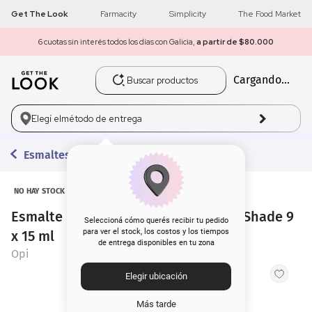
Get The Look
Farmacity
Simplicity
The Food Market
6 cuotas sin interés todos los días con Galicia,
a partir de $80.000
Buscar productos
Cargando...
1
.
get the look
2
.
máscara pestañas
Elegí el
método de entrega
3
.
loreal
Esmaltes
4
.
brochas
NO HAY STOCK
Esmalte para Uñas Opi Nail Lacquer Shade 9
5
.
corrector
Seleccioná cómo querés recibir tu pedido
para ver el stock, los costos y los tiempos
x 15 ml
de entrega disponibles en tu zona
6
.
rubor
Opi
Elegir ubicación
7
.
serum
Más tarde