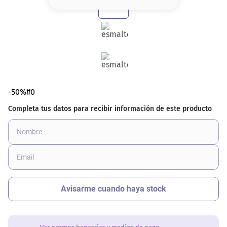
8
.
base
9
.
cher
10
.
nyx
-50%#0