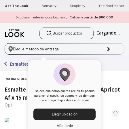
Get The Look
Farmacity
Simplicity
The Food Market
6 cuotas sin interés todos los días con Galicia,
a partir de $80.000
Buscar productos
Cargando...
1
.
get the look
2
.
máscara pestañas
Elegí el
método de entrega
3
.
loreal
Esmaltes
4
.
brochas
NO HAY STOCK
Esmalte para Uñas Opi Nail Lacquer Apricot
5
.
corrector
Seleccioná cómo querés recibir tu pedido
para ver el stock, los costos y los tiempos
Af x 15 ml
de entrega disponibles en tu zona
6
.
rubor
Opi
Elegir ubicación
7
.
serum
Más tarde