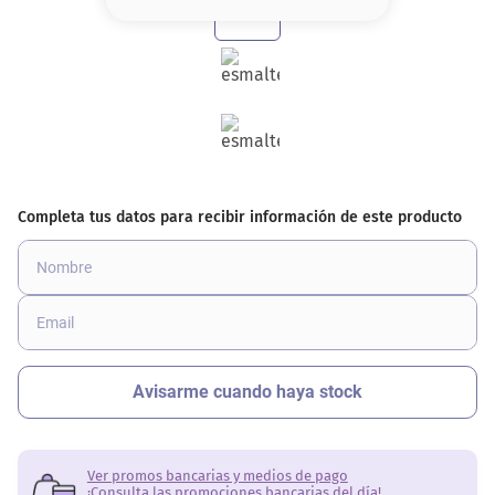
8
.
serum
9
.
cher
10
.
labial
Ver promos bancarias y medios de pago
¡Consulta las promociones bancarias del día!