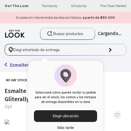
Get The Look
Farmacity
Simplicity
The Food Market
6 cuotas sin interés todos los días con Galicia,
a partir de $80.000
Buscar productos
Cargando...
1
.
get the look
2
.
máscara pestañas
Elegí el
método de entrega
3
.
loreal
Esmaltes
4
.
brochas
NO HAY STOCK
Esmalte para Uñas Opi Nail Lacquer
5
.
corrector
Seleccioná cómo querés recibir tu pedido
para ver el stock, los costos y los tiempos
Gliterally Shimmer x 15 ml
de entrega disponibles en tu zona
6
.
rubor
Opi
Elegir ubicación
7
.
base
Más tarde