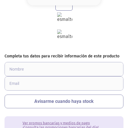
8
.
serum
9
.
cher
10
.
labial
Ver promos bancarias y medios de pago
¡Consulta las promociones bancarias del día!