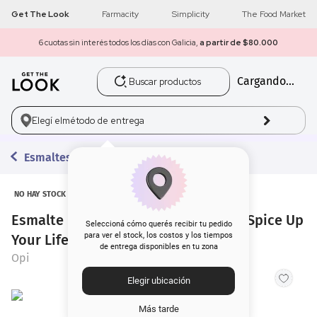
Get The Look
Farmacity
Simplicity
The Food Market
6 cuotas sin interés todos los días con Galicia,
a partir de $80.000
Buscar productos
Cargando...
1
.
get the look
2
.
máscara pestañas
Elegí el
método de entrega
3
.
loreal
Esmaltes
4
.
brochas
NO HAY STOCK
Esmalte para Uñas Opi Nail Lacquer Spice Up
5
.
corrector
Seleccioná cómo querés recibir tu pedido
para ver el stock, los costos y los tiempos
Your Life x 15 ml
de entrega disponibles en tu zona
6
.
rubor
Opi
Elegir ubicación
7
.
base
Más tarde