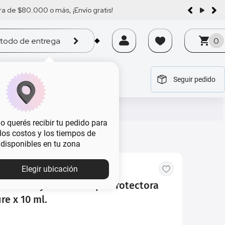
a de $80.000 o más, ¡Envío gratis!
todo de entrega
0
Seguir pedido
tegoría
tegoría
tegoría
tegoría
tegoría
 querés recibir tu pedido para
, los costos y los tiempos de
 disponibles en tu zona
Elegir ubicación
Uñas Sally Hansen Capa Protectora
re x 10 ml.