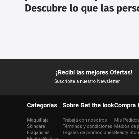
Descubre lo que las per
Categorías
Sobre Get the look
Compra 
Maquillaje
Trabajá con nosotros
Mis Pedido
Skincare
Términos y condiciones
Medios de 
Fragancias
Legales de promociones
Beauty Stor
Electro Belleza