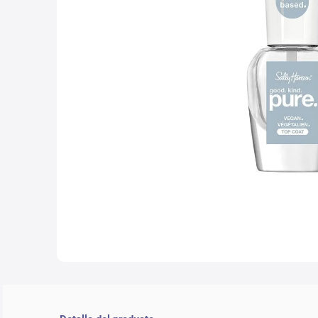
10
.
lab