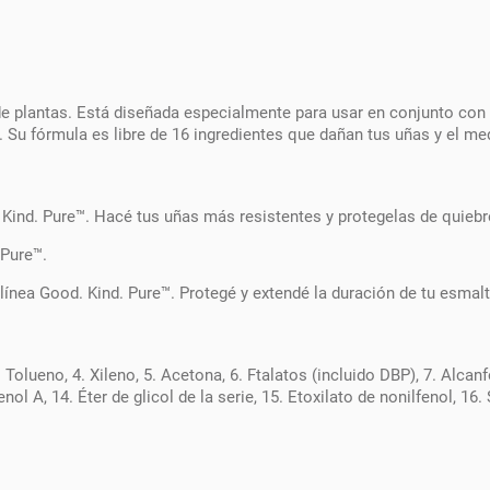
e plantas. Está diseñada especialmente para usar en conjunto con 
. Su fórmula es libre de 16 ingredientes que dañan tus uñas y el me
 Kind. Pure™. Hacé tus uñas más resistentes y protegelas de quiebre
 Pure™.
línea Good. Kind. Pure™. Protegé y extendé la duración de tu esmalte
Tolueno, 4. Xileno, 5. Acetona, 6. Ftalatos (incluido DBP), 7. Alcanfo
nol A, 14. Éter de glicol de la serie, 15. Etoxilato de nonilfenol, 16. 