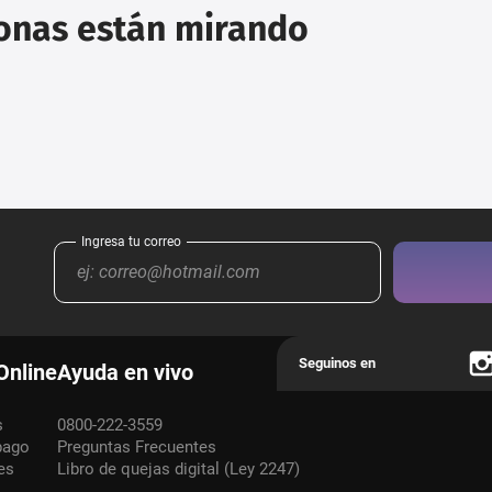
sonas están mirando
Online
Ayuda en vivo
s
0800-222-3559
pago
Preguntas Frecuentes
es
Libro de quejas digital (Ley 2247)