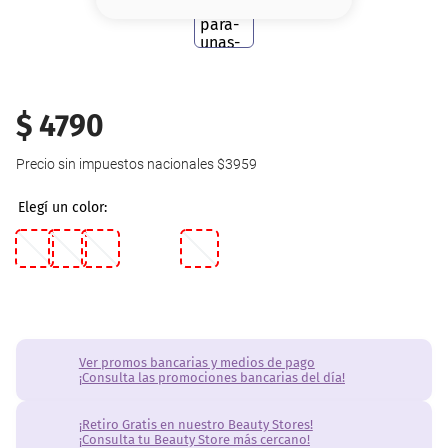
8
.
serum
9
.
cher
10
.
labial
$
4790
Precio sin impuestos nacionales
$3959
Ver promos bancarias y medios de pago
¡Consulta las promociones bancarias del día!
¡Retiro Gratis en nuestro Beauty Stores!
¡Consulta tu Beauty Store más cercano!