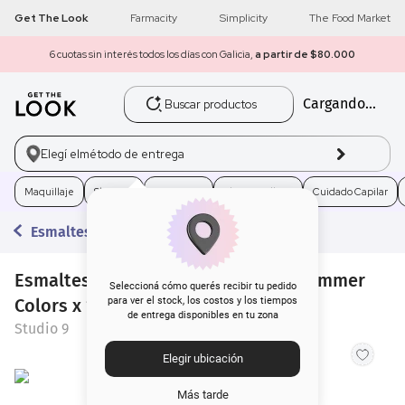
Get The Look
Farmacity
Simplicity
The Food Market
6 cuotas sin interés todos los días con Galicia,
a partir de $80.000
Buscar productos
Cargando...
1
.
get the look
2
.
máscara pestañas
Elegí el
método de entrega
3
.
loreal
Maquillaje
Skincare
Fragancias
Electro Belleza
Cuidado Capilar
Esmaltes
4
.
brochas
Esmaltes para Uñas Studio 9 New Summer
5
.
corrector
Seleccioná cómo querés recibir tu pedido
Colors x 13 g
para ver el stock, los costos y los tiempos
de entrega disponibles en tu zona
6
.
rubor
Studio 9
Elegir ubicación
7
.
base
Más tarde