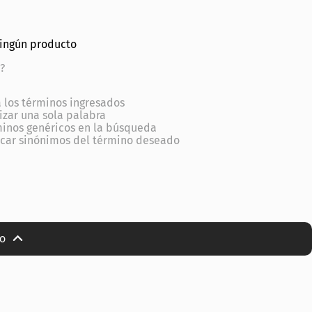
ningún producto
?
los términos ingresados
lizar una sola palabra
minos genéricos en la búsqueda
scar sinónimos del término deseado
io