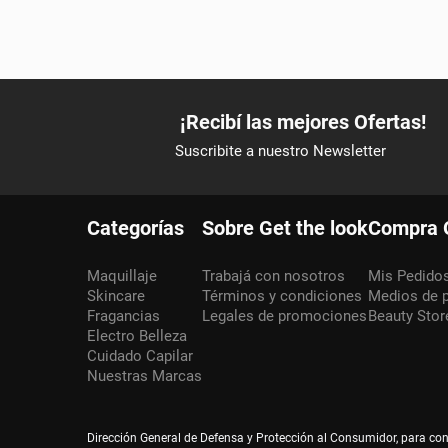
Categorías
Sobre Get the look
Compra 
Maquillaje
Trabajá con nosotros
Mis Pedido
Skincare
Términos y condiciones
Medios de 
Fragancias
Legales de promociones
Beauty Stor
Electro Belleza
Cuidado Capilar
Nuestras Marcas
Dirección General de Defensa y Protección al Consumidor, para co