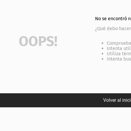
ial
No se encontró 
¿Qué debo hacer
OOPS!
Comprueba 
Intenta uti
Utiliza tér
Intenta bu
Volver al inic