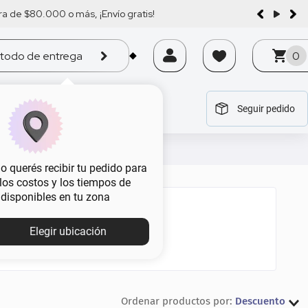
a de $80.000 o más, ¡Envío gratis!
todo de entrega
0
Seguir pedido
tegoría
tegoría
tegoría
tegoría
tegoría
 querés recibir tu pedido para
, los costos y los tiempos de
 disponibles en tu zona
Elegir ubicación
Descuento