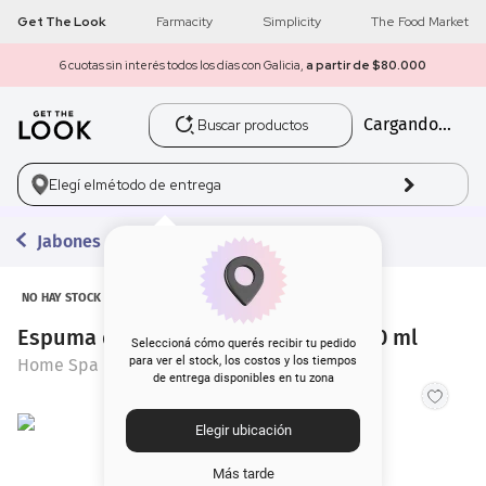
Get The Look
Farmacity
Simplicity
The Food Market
6 cuotas sin interés todos los días con Galicia,
a partir de $80.000
Buscar productos
Cargando...
1
.
get the look
2
.
máscara pestañas
Elegí el
método de entrega
3
.
loreal
Jabones
4
.
brochas
NO HAY STOCK
Espuma de Baño Home Spa Tilo x 250 ml
5
.
corrector
Seleccioná cómo querés recibir tu pedido
para ver el stock, los costos y los tiempos
Home Spa
de entrega disponibles en tu zona
6
.
rubor
Elegir ubicación
7
.
serum
Más tarde