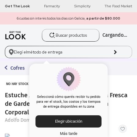
Get The Look
Farmacity
Simplicity
The Food Market
6 cuotas sin interés todos los días con Galicia,
a partir de $80.000
Buscar productos
Cargando...
1
.
get the look
2
.
máscara pestañas
Elegí el
método de entrega
3
.
loreal
Cofres
4
.
brochas
NO HAY STOCK
Estuche Adolfo Domínguez EDT Agua Fresca
5
.
corrector
Seleccioná cómo querés recibir tu pedido
para ver el stock, los costos y los tiempos
de Gardenia Musk x 120 ml + 1 Loción
de entrega disponibles en tu zona
6
.
rubor
Corporal x 75 ml
Adolfo Dominguez
Elegir ubicación
7
.
serum
Más tarde