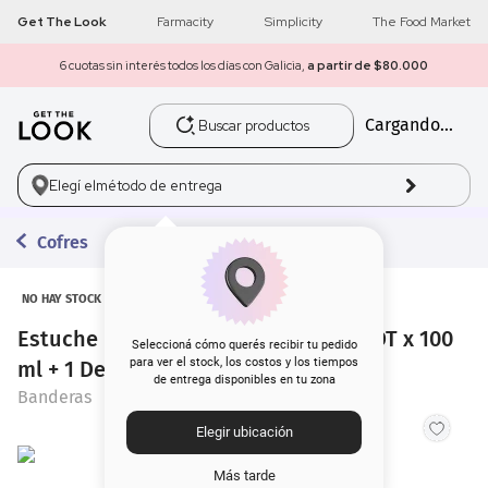
Get The Look
Farmacity
Simplicity
The Food Market
6 cuotas sin interés todos los días con Galicia,
a partir de $80.000
Buscar productos
Cargando...
1
.
get the look
2
.
máscara pestañas
Elegí el
método de entrega
3
.
brochas
Cofres
4
.
loreal
NO HAY STOCK
Estuche Banderas Blue Seduction EDT x 100
5
.
corrector
Seleccioná cómo querés recibir tu pedido
para ver el stock, los costos y los tiempos
ml + 1 Deo x 150 ml
de entrega disponibles en tu zona
6
.
rubor
Banderas
Elegir ubicación
7
.
base
Más tarde