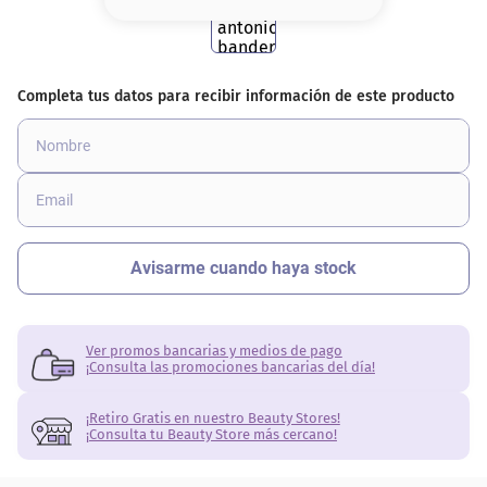
8
.
serum
9
.
cher
10
.
contorno
Ver promos bancarias y medios de pago
¡Consulta las promociones bancarias del día!
¡Retiro Gratis en nuestro Beauty Stores!
¡Consulta tu Beauty Store más cercano!