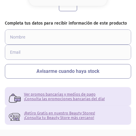
8
.
base
9
.
nyx
10
.
cher
Ver promos bancarias y medios de pago
¡Consulta las promociones bancarias del día!
¡Retiro Gratis en nuestro Beauty Stores!
¡Consulta tu Beauty Store más cercano!