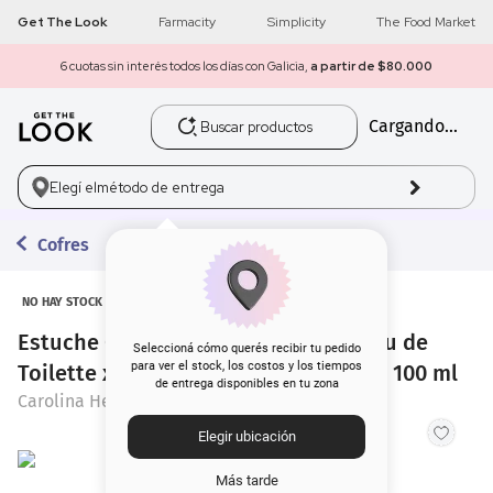
Get The Look
Farmacity
Simplicity
The Food Market
6 cuotas sin interés todos los días con Galicia,
a partir de $80.000
Buscar productos
Cargando...
1
.
get the look
2
.
máscara pestañas
Elegí el
método de entrega
3
.
loreal
Cofres
4
.
brochas
NO HAY STOCK
Estuche Carolina Herrera 212 Men Eau de
5
.
corrector
Seleccioná cómo querés recibir tu pedido
para ver el stock, los costos y los tiempos
Toilette x 100 ml +After Shower Gel x 100 ml
de entrega disponibles en tu zona
6
.
rubor
Carolina Herrera
Elegir ubicación
7
.
serum
Más tarde