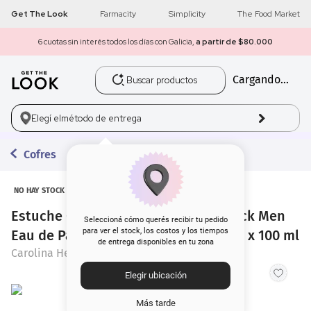
Get The Look
Farmacity
Simplicity
The Food Market
6 cuotas sin interés todos los días con Galicia,
a partir de $80.000
Buscar productos
Cargando...
1
.
get the look
2
.
máscara pestañas
Elegí el
método de entrega
3
.
loreal
Cofres
4
.
brochas
NO HAY STOCK
Estuche Carolina Herrera 212 Vip Black Men
5
.
corrector
Seleccioná cómo querés recibir tu pedido
para ver el stock, los costos y los tiempos
Eau de Parfum x 100 ml + Shower Gel x 100 ml
de entrega disponibles en tu zona
6
.
rubor
Carolina Herrera
Elegir ubicación
7
.
serum
Más tarde