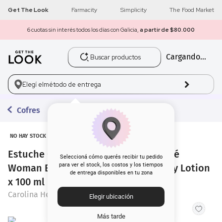
Get The Look
Farmacity
Simplicity
The Food Market
6 cuotas sin interés todos los días con Galicia,
a partir de $80.000
Buscar productos
Cargando...
1
.
get the look
2
.
máscara pestañas
Elegí el
método de entrega
3
.
loreal
Cofres
4
.
brochas
NO HAY STOCK
Estuche Carolina Herrera 212 Vip Rosé
5
.
corrector
Seleccioná cómo querés recibir tu pedido
para ver el stock, los costos y los tiempos
Woman Eau de Parfum x 80 ml + Body Lotion
de entrega disponibles en tu zona
6
.
rubor
x 100 ml
Carolina Herrera
Elegir ubicación
7
.
serum
Más tarde