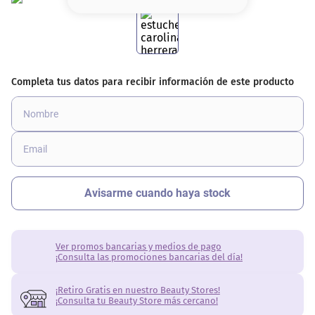
8
.
base
9
.
nyx
10
.
cher
Ver promos bancarias y medios de pago
¡Consulta las promociones bancarias del día!
¡Retiro Gratis en nuestro Beauty Stores!
¡Consulta tu Beauty Store más cercano!