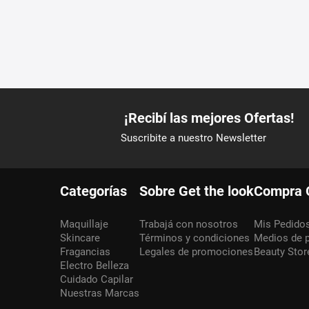
Categorías
Sobre Get the look
Compra 
Maquillaje
Trabajá con nosotros
Mis Pedido
Skincare
Términos y condiciones
Medios de 
Fragancias
Legales de promociones
Beauty Stor
Electro Belleza
Cuidado Capilar
Nuestras Marcas