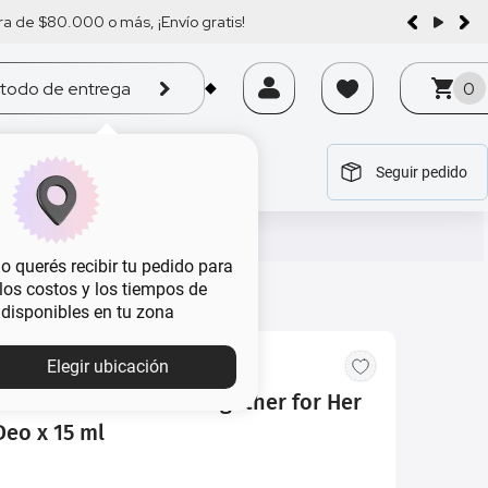
a de $80.000 o más, ¡Envío gratis!
todo de entrega
0
Seguir pedido
tegoría
tegoría
tegoría
tegoría
tegoría
 querés recibir tu pedido para
, los costos y los tiempos de
 disponibles en tu zona
Elegir ubicación
ton United Dreams Together for Her
Deo x 15 ml