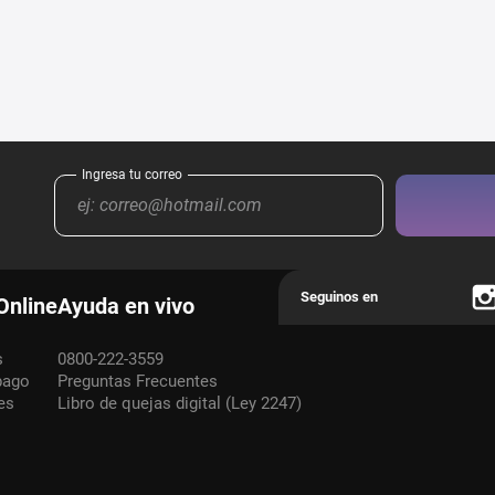
Online
Ayuda en vivo
s
0800-222-3559
pago
Preguntas Frecuentes
es
Libro de quejas digital (Ley 2247)