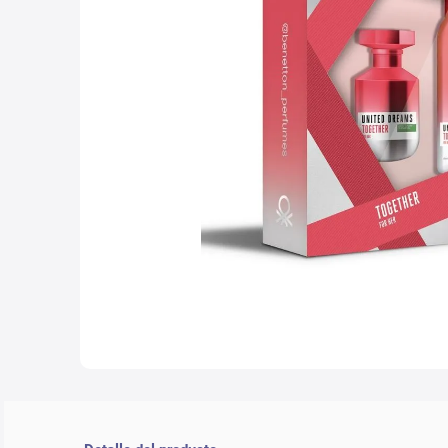
10
.
che