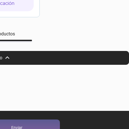
icación
oductos
io
Enviar