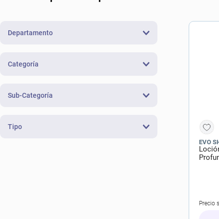
10
.
lab
Departamento
Skincare
(
2
)
Categoría
Cuidado Corporal
(
2
)
Sub-Categoría
Cremas Corporales
(
2
)
Tipo
EVO S
Loción
Hidratante
(
2
)
Profu
Humectante
(
1
)
Precio 