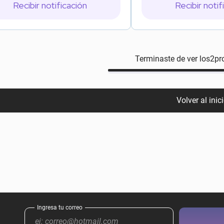
Recibir notificación
Recibir notif
Terminaste de ver los
2
pr
Volver al inic