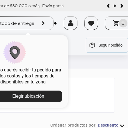
a de $80.000 o más, ¡Envío gratis!
todo de entrega
0
Seguir pedido
tegoría
tegoría
tegoría
tegoría
tegoría
 querés recibir tu pedido para
, los costos y los tiempos de
 disponibles en tu zona
Elegir ubicación
Descuento