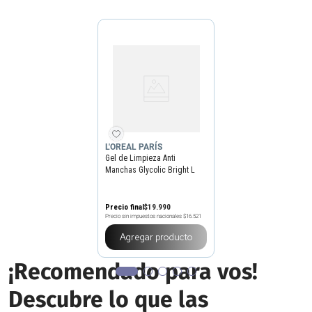
L'OREAL PARÍS
Gel de Limpieza Anti
Manchas Glycolic Bright L
´Oreal Paris
Precio final
$
19
.
990
Precio sin impuestos nacionales
$16.521
Agregar producto
¡Recomendado para vos!
Descubre lo que las