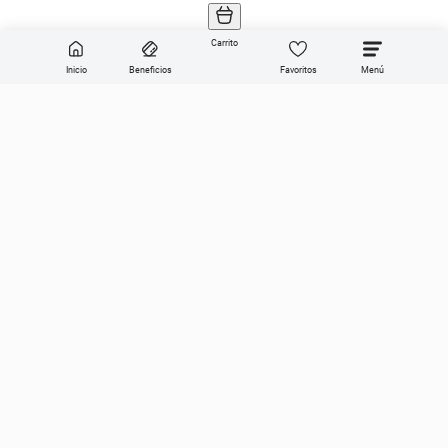
Carrito
Inicio
Beneficios
Favoritos
Enviar
Categorías
Sobre Get the look
Compra online
Ayuda en vivo