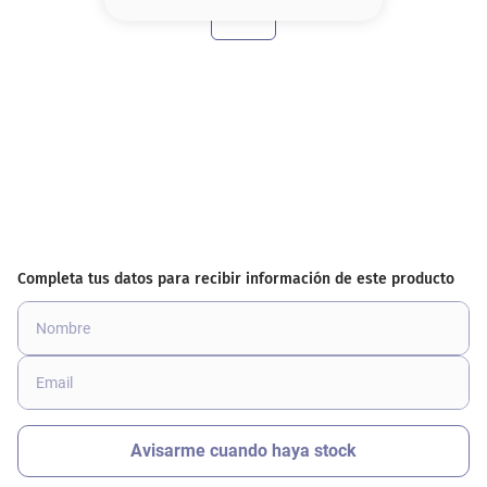
8
.
serum
9
.
cher
10
.
contorno