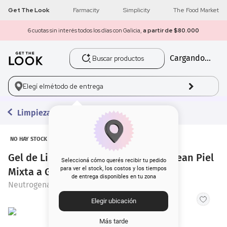
Get The Look
Farmacity
Simplicity
The Food Market
6 cuotas sin interés todos los días con Galicia,
a partir de $80.000
Buscar productos
Cargando...
1
.
get the look
2
.
máscara pestañas
Elegí el
método de entrega
3
.
brochas
Limpieza
4
.
loreal
NO HAY STOCK
Gel de Limpieza Neutrogena Deep Clean Piel
5
.
corrector
Seleccioná cómo querés recibir tu pedido
para ver el stock, los costos y los tiempos
Mixta a Grasa x 150 g
de entrega disponibles en tu zona
6
.
rubor
Neutrogena
Elegir ubicación
7
.
base
Más tarde