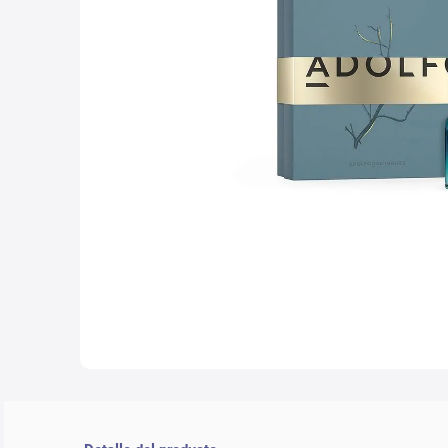
10
.
lab