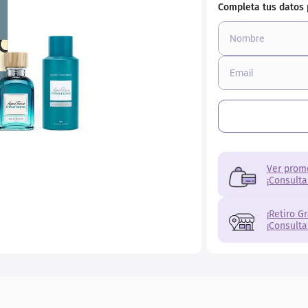
ial
Ver prom
¡Consulta
¡Retiro G
¡Consulta