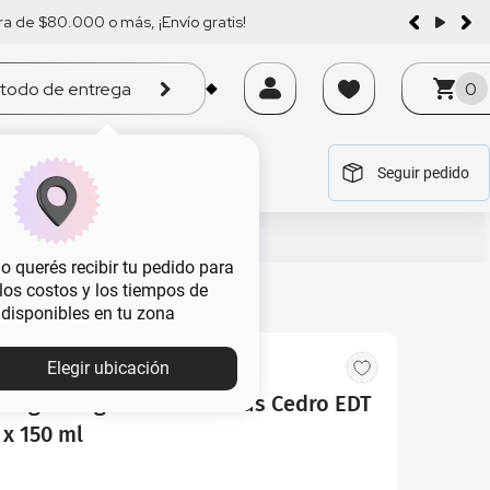
a de $80.000 o más, ¡Envío gratis!
todo de entrega
0
Seguir pedido
tegoría
tegoría
tegoría
tegoría
tegoría
 querés recibir tu pedido para
, los costos y los tiempos de
 disponibles en tu zona
Elegir ubicación
mínguez Agua Fresca Citrus Cedro EDT
 x 150 ml