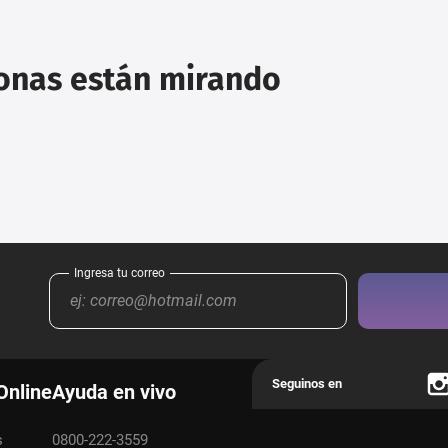
sonas están mirando
Online
Ayuda en vivo
s
0800-222-3559