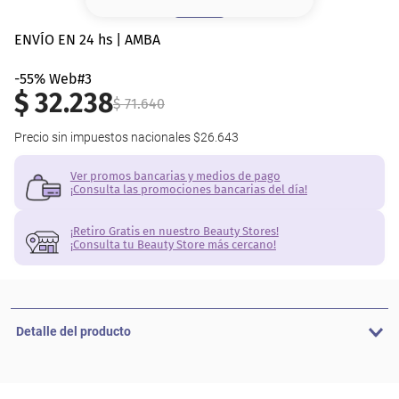
8
.
serum
ENVÍO EN 24 hs | AMBA
9
.
cher
-55% Web#3
10
.
labial
$
32
.
238
$
71
.
640
Precio sin impuestos nacionales
$26.643
Ver promos bancarias y medios de pago
¡Consulta las promociones bancarias del día!
¡Retiro Gratis en nuestro Beauty Stores!
¡Consulta tu Beauty Store más cercano!
Detalle del producto