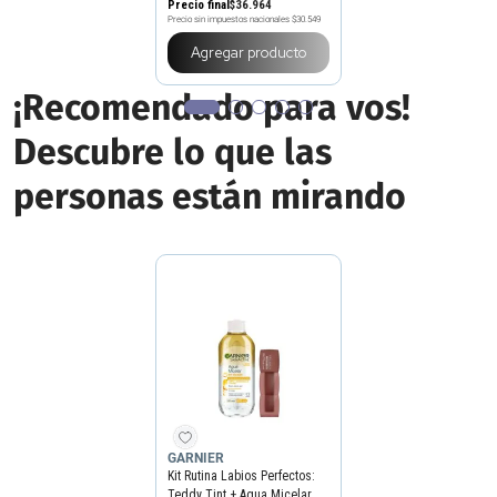
Precio final
$
36
.
964
Precio sin impuestos nacionales
$30.549
Agregar producto
¡Recomendado para vos!
Descubre lo que las
personas están mirando
GARNIER
Kit Rutina Labios Perfectos:
Teddy Tint + Agua Micelar