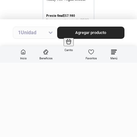
Bifásica
Precio final
$
57
.
980
Precio sin impuestos nacionales
$47.917
Agregar producto
1
Agregar producto
Carrito
Inicio
Beneficios
Favoritos
Enviar