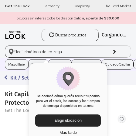
Get The Look
Farmacity
Simplicity
The Food Market
6 cuotas sin interés todos los días con Galicia,
a partir de $80.000
Buscar productos
Cargando...
1
.
get the look
2
.
máscara pestañas
Elegí el
método de entrega
3
.
loreal
Maquillaje
Skincare
Fragancias
Electro Belleza
Cuidado Capilar
Kit / Sets
4
.
brochas
Kit Capilar Secador de Pelo + Óleo +
5
.
corrector
Seleccioná cómo querés recibir tu pedido
Protector Térmico
para ver el stock, los costos y los tiempos
de entrega disponibles en tu zona
6
.
rubor
Get The Look
Elegir ubicación
7
.
base
Más tarde