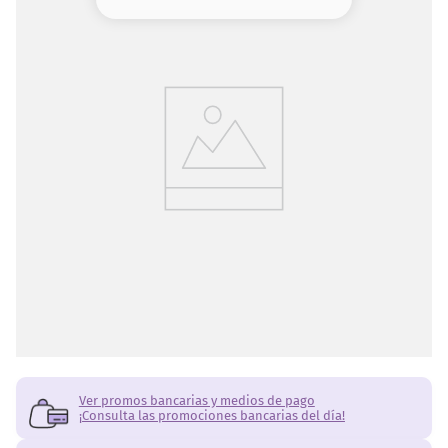
8
.
serum
9
.
cher
10
.
labial
Ver promos bancarias y medios de pago
¡Consulta las promociones bancarias del día!