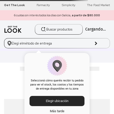
Get The Look
Farmacity
Simplicity
The Food Market
6 cuotas sin interés todos los días con Galicia,
a partir de $80.000
Buscar productos
Cargando...
1
.
get the look
2
.
máscara pestañas
Elegí el
método de entrega
3
.
loreal
4
.
brochas
5
.
corrector
Seleccioná cómo querés recibir tu pedido
para ver el stock, los costos y los tiempos
de entrega disponibles en tu zona
6
.
rubor
Elegir ubicación
7
.
base
Más tarde