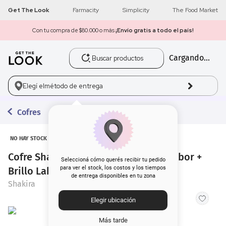
Get The Look
Farmacity
Simplicity
The Food Market
Con tu compra de $80.000 o más
¡Envío gratis a todo el país!
Buscar productos
Cargando...
1
.
get the look
2
.
máscara pestañas
Elegí el
método de entrega
3
.
loreal
Cofres
4
.
brochas
NO HAY STOCK
Cofre Shakira EDT Dance x 80 ml + Rubor +
5
.
corrector
Seleccioná cómo querés recibir tu pedido
para ver el stock, los costos y los tiempos
Brillo Labial
de entrega disponibles en tu zona
6
.
rubor
Shakira
Elegir ubicación
7
.
serum
Más tarde