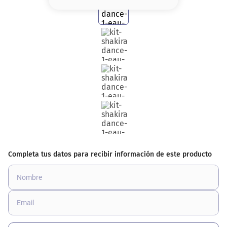
8
.
base
9
.
cher
10
.
nyx