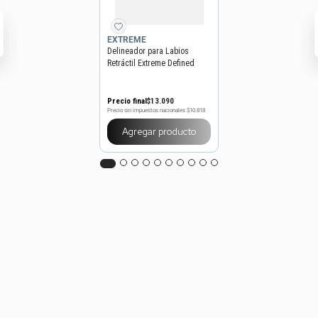
EXTREME
Delineador para Labios
Retráctil Extreme Defined
Lips x 0,25 g
Precio final
$
13
.
090
Precio sin impuestos nacionales
$10.818
Agregar producto