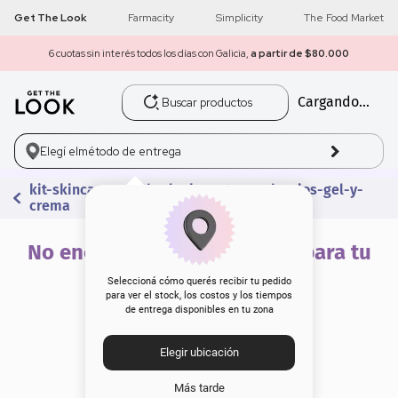
Get The Look
Farmacity
Simplicity
The Food Market
6 cuotas sin interés todos los días con Galicia,
a partir de $80.000
Buscar productos
Cargando...
1
.
get the look
2
.
máscara pestañas
Elegí el
método de entrega
kit-skincare-get-the-look-contorno-de-ojos-gel-y-
3
.
loreal
crema
4
.
brochas
No encontramos resultados para tu
búsqueda
5
.
corrector
Seleccioná cómo querés recibir tu pedido
para ver el stock, los costos y los tiempos
de entrega disponibles en tu zona
6
.
rubor
Elegir ubicación
7
.
serum
Más tarde