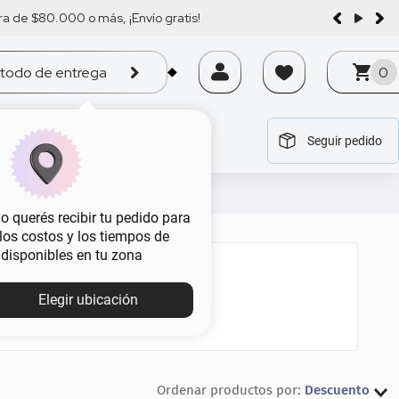
a de $80.000 o más, ¡Envío gratis!
todo de entrega
0
Seguir pedido
tegoría
tegoría
tegoría
tegoría
tegoría
 querés recibir tu pedido para
, los costos y los tiempos de
 disponibles en tu zona
Elegir ubicación
Descuento