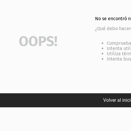
No se encontró 
¿Qué debo hacer
OOPS!
Comprueba 
Intenta uti
Utiliza tér
Intenta bu
Volver al inic