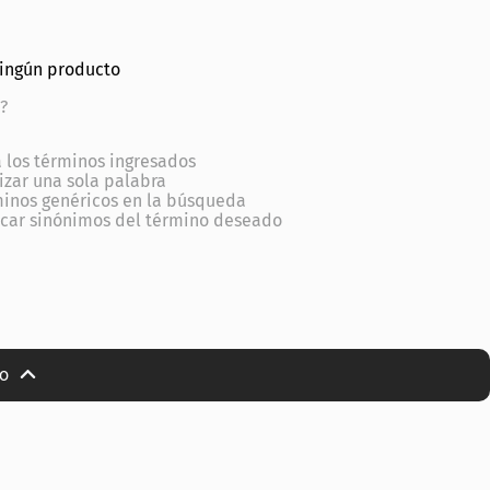
ningún producto
?
los términos ingresados
lizar una sola palabra
minos genéricos en la búsqueda
scar sinónimos del término deseado
io