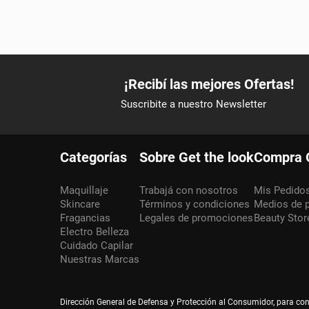
Categorías
Sobre Get the look
Compra 
Maquillaje
Trabajá con nosotros
Mis Pedido
Skincare
Términos y condiciones
Medios de 
Fragancias
Legales de promociones
Beauty Stor
Electro Belleza
Cuidado Capilar
Nuestras Marcas
Dirección General de Defensa y Protección al Consumidor, para co