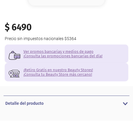
8
.
base
9
.
cher
$
6490
10
.
nyx
Precio sin impuestos nacionales
$5364
Ver promos bancarias y medios de pago
¡Consulta las promociones bancarias del día!
¡Retiro Gratis en nuestro Beauty Stores!
¡Consulta tu Beauty Store más cercano!
Detalle del producto