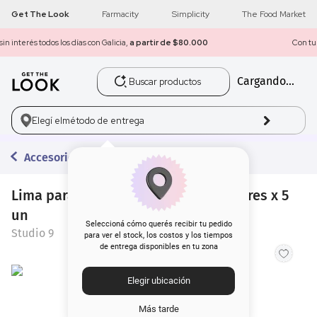
Get The Look
Farmacity
Simplicity
The Food Market
Con tu compra de $80.000 o más
¡Envío gratis a todo el país!
Buscar productos
Cargando...
1
.
get the look
2
.
máscara pestañas
Elegí el
método de entrega
3
.
loreal
Accesorios
4
.
brochas
Lima para Uñas Cortas Studio 9 Colores x 5
un
5
.
corrector
Seleccioná cómo querés recibir tu pedido
Studio 9
para ver el stock, los costos y los tiempos
de entrega disponibles en tu zona
6
.
rubor
Elegir ubicación
7
.
serum
Más tarde