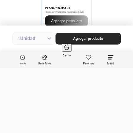
Precio final
$
5490
Precio sin impuestos nacionales
$4537
Agregar producto
1
Agregar producto
Carrito
Inicio
Beneficios
Favoritos
Enviar