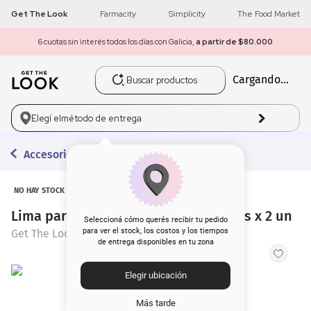
Get The Look
Farmacity
Simplicity
The Food Market
6 cuotas sin interés todos los días con Galicia,
a partir de $80.000
Buscar productos
Cargando...
1
.
get the look
2
.
máscara pestañas
Elegí el
método de entrega
3
.
brochas
Accesorios
4
.
loreal
NO HAY STOCK
Lima para Uñas Get The Look Diseños x 2 un
5
.
corrector
Seleccioná cómo querés recibir tu pedido
para ver el stock, los costos y los tiempos
Get The Look
de entrega disponibles en tu zona
6
.
rubor
Elegir ubicación
7
.
base
Más tarde