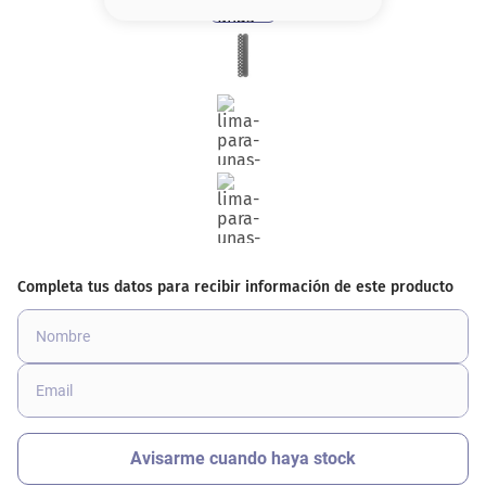
8
.
serum
9
.
cher
10
.
contorno