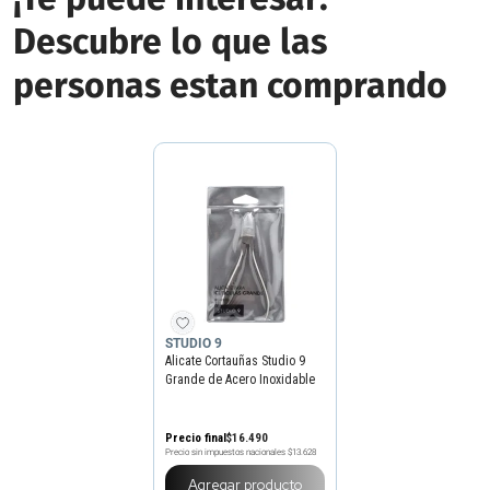
Descubre lo que las
personas estan comprando
STUDIO 9
Alicate Cortauñas Studio 9
Grande de Acero Inoxidable
Precio final
$
16
.
490
Precio sin impuestos nacionales
$13.628
Agregar producto