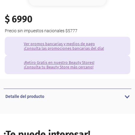
8
.
base
9
.
nyx
$
6990
10
.
cher
Precio sin impuestos nacionales
$5777
Ver promos bancarias y medios de pago
¡Consulta las promociones bancarias del día!
¡Retiro Gratis en nuestro Beauty Stores!
¡Consulta tu Beauty Store más cercano!
Detalle del producto
¡Te puede interesar!