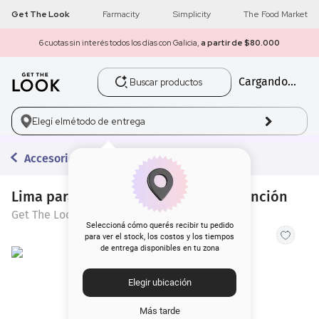
Get The Look
Farmacity
Simplicity
The Food Market
6 cuotas sin interés todos los días con Galicia,
a partir de $80.000
Buscar productos
Cargando...
1
.
get the look
2
.
máscara pestañas
Elegí el
método de entrega
3
.
loreal
Accesorios
4
.
brochas
Lima para Uñas Get the Look Multifunción
Get The Look
5
.
corrector
Seleccioná cómo querés recibir tu pedido
para ver el stock, los costos y los tiempos
de entrega disponibles en tu zona
6
.
rubor
Elegir ubicación
7
.
serum
Más tarde