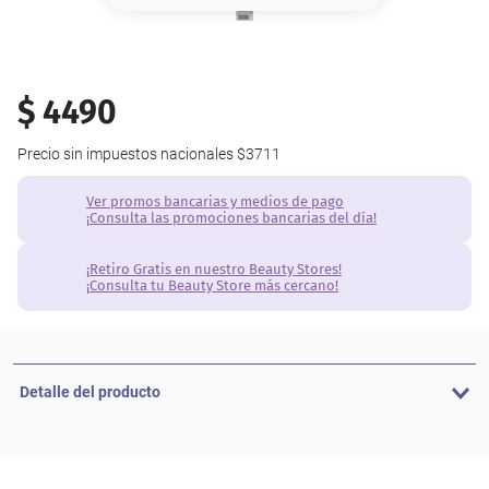
8
.
base
9
.
cher
$
4490
10
.
nyx
Precio sin impuestos nacionales
$3711
Ver promos bancarias y medios de pago
¡Consulta las promociones bancarias del día!
¡Retiro Gratis en nuestro Beauty Stores!
¡Consulta tu Beauty Store más cercano!
Detalle del producto