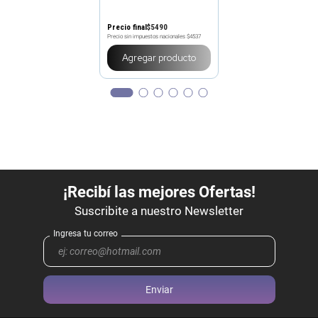
Precio final
$
5490
Precio sin impuestos nacionales
$4537
Agregar producto
Enviar