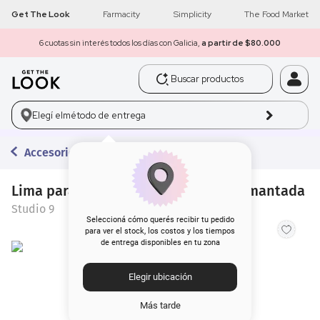
Get The Look
Farmacity
Simplicity
The Food Market
6 cuotas sin interés todos los días con Galicia,
a partir de $80.000
Buscar productos
1
.
get the look
Elegí el
método de entrega
2
.
máscara pestañas
Accesorios
3
.
loreal
4
.
brochas
Lima para Uñas Studio 9 Grande Diamantada
Studio 9
5
.
corrector
Seleccioná cómo querés recibir tu pedido
para ver el stock, los costos y los tiempos
de entrega disponibles en tu zona
6
.
rubor
Elegir ubicación
7
.
serum
Más tarde