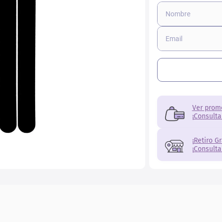
ial
Ver prom
¡Consulta
¡Retiro G
¡Consulta