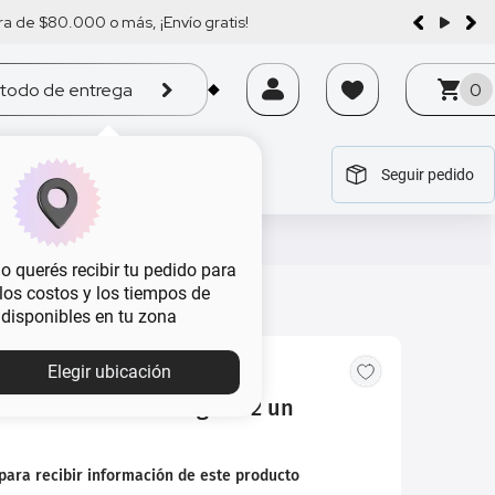
a de $80.000 o más, ¡Envío gratis!
todo de entrega
0
Seguir pedido
tegoría
tegoría
tegoría
tegoría
tegoría
 querés recibir tu pedido para
, los costos y los tiempos de
 disponibles en tu zona
Elegir ubicación
s Studio 9 Recta Negra x 2 un