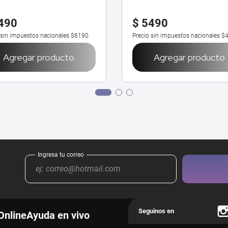
490
$
5490
 sin impuestos nacionales
$6190
Precio sin impuestos nacionales
$
Agregar producto
Agregar producto
Online
Ayuda en vivo