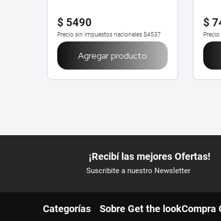
$
5490
$
7
Precio sin impuestos nacionales
$4537
Precio
Agregar producto
Categorías
Sobre Get the look
Compra 