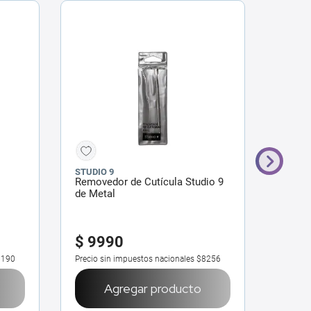
STUDIO 9
STUDIO
Removedor de Cutícula Studio 9
Palito
de Metal
Cutícu
$
9990
$
83
6190
Precio sin impuestos nacionales
$8256
Precio 
Agregar producto