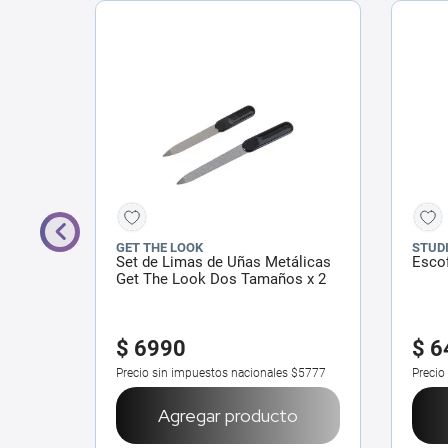
GET THE LOOK
STUDI
 Acero
Set de Limas de Uñas Metálicas
Escof
Get The Look Dos Tamaños x 2
un
$
6990
$
6
$6190
Precio sin impuestos nacionales
$5777
Precio
o
Agregar producto