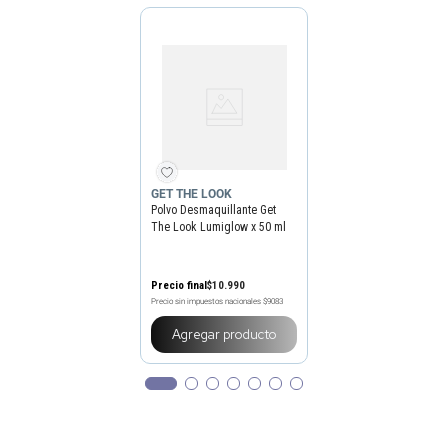
GET THE LOOK
Polvo Desmaquillante Get
The Look Lumiglow x 50 ml
Precio final
$
10
.
990
Precio sin impuestos nacionales
$9083
Agregar producto