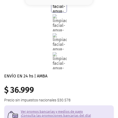
8
.
serum
9
.
cher
10
.
labial
ENVÍO EN 24 hs | AMBA
$
36
.
999
Precio sin impuestos nacionales
$30.578
Ver promos bancarias y medios de pago
¡Consulta las promociones bancarias del día!