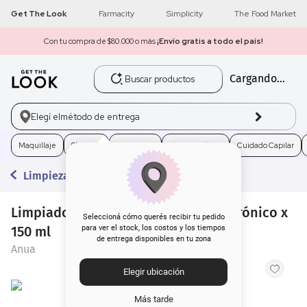
Get The Look
Farmacity
Simplicity
The Food Market
Con tu compra de $80.000 o más
¡Envío gratis a todo el país!
Buscar productos
Cargando...
1
.
get the look
2
.
máscara pestañas
Elegí el
método de entrega
3
.
loreal
Maquillaje
Skincare
Fragancias
Electro Belleza
Cuidado Capilar
Limpieza
4
.
brochas
Limpiador Facial Anua 8 Acido Hialurónico x
5
.
corrector
Seleccioná cómo querés recibir tu pedido
150 ml
para ver el stock, los costos y los tiempos
de entrega disponibles en tu zona
6
.
rubor
Anua
Elegir ubicación
7
.
base
Más tarde