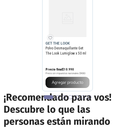
GET THE LOOK
Polvo Desmaquillante Get
The Look Lumiglow x 50 ml
Precio final
$
10
.
990
Precio sin impuestos nacionales
$9083
Agregar producto
¡Recomendado para vos!
Descubre lo que las
personas están mirando