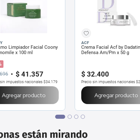
Y
ACF
amo Limpiador Facial Coony
Crema Facial Acf by Dadati
momile x 100 ml
Defensa Am/Pm x 50 g
%
$
41
.
357
$
32
.
400
696
 sin impuestos nacionales
$34.179
Precio sin impuestos nacionales
$2
Agregar producto
Agregar producto
sonas están mirando