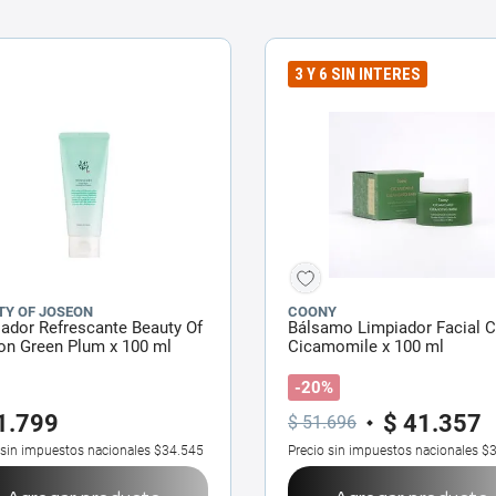
3 Y 6 SIN INTERES
TY OF JOSEON
COONY
ador Refrescante Beauty Of
Bálsamo Limpiador Facial 
on Green Plum x 100 ml
Cicamomile x 100 ml
-20%
1
.
799
$
41
.
357
$
51
.
696
 sin impuestos nacionales
$34.545
Precio sin impuestos nacionales
$3