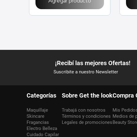
Agregar producto
Categorías
Sobre Get the look
Compra 
Maquillaje
Trabajá con nosotros
Mis Pedido
Skincare
Términos y condiciones
Medios de 
Fragancias
Legales de promociones
Beauty Stor
Electro Belleza
Cuidado Capilar