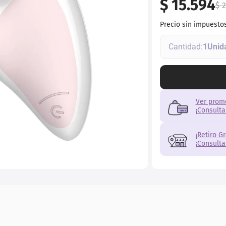
$
15
.
594
torno
$
2
Precio sin impuesto
1
Ver prom
¡Consulta
¡Retiro G
¡Consulta