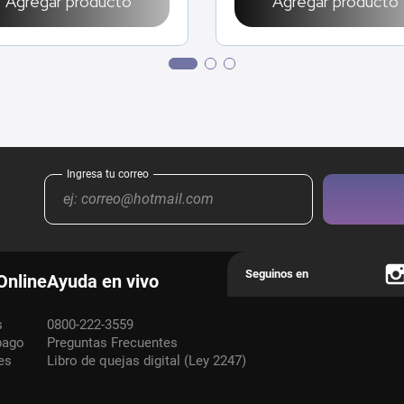
Agregar producto
Agregar producto
Online
Ayuda en vivo
s
0800-222-3559
pago
Preguntas Frecuentes
es
Libro de quejas digital (Ley 2247)