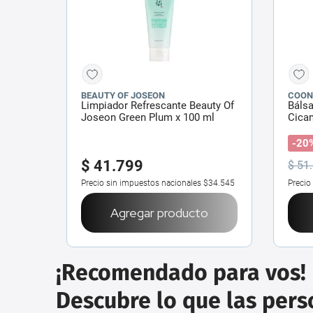
BEAUTY OF JOSEON
COON
Limpiador Refrescante Beauty Of
Báls
Joseon Green Plum x 100 ml
Cica
-20
$
41
.
799
$
51
.
Precio sin impuestos nacionales
$34.545
Precio
Agregar producto
¡Recomendado para vos!
Descubre lo que las per