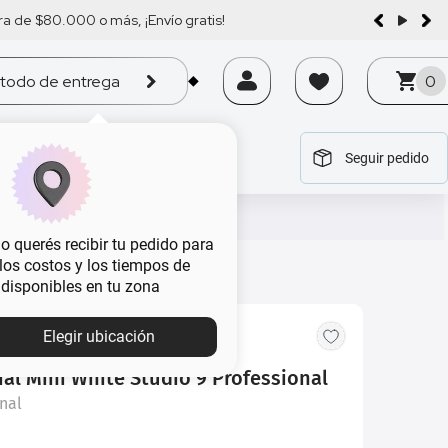
a de $80.000 o más, ¡Envío gratis!
todo de entrega
0
Seguir pedido
tegoría
tegoría
tegoría
tegoría
tegoría
 querés recibir tu pedido para
, los costos y los tiempos de
 disponibles en tu zona
MBA
Elegir ubicación
al Mini White Studio 9 Professional
nal