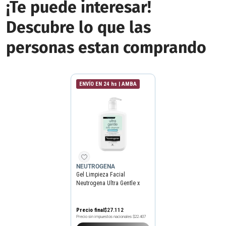
¡Te puede interesar!
Descubre lo que las
personas estan comprando
ENVÍO EN 24 hs | AMBA
NEUTROGENA
Gel Limpieza Facial
Neutrogena Ultra Gentle x
354 ml
Precio final
$
27
.
112
Precio sin impuestos nacionales
$22.407