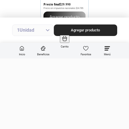
Precio final
$
29
.
990
Precio sin impuestos nacionales
$24.785
Agregar producto
1
Agregar producto
Carrito
Inicio
Beneficios
Favoritos
Enviar