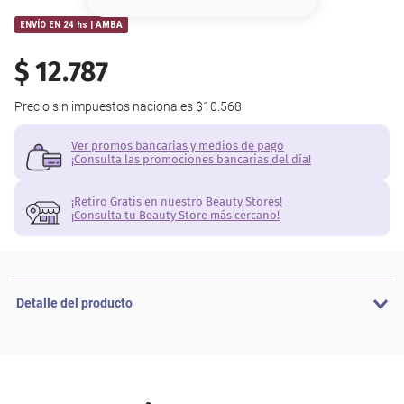
8
.
base
ENVÍO EN 24 hs | AMBA
9
.
cher
$
12
.
787
10
.
nyx
Precio sin impuestos nacionales
$10.568
Ver promos bancarias y medios de pago
¡Consulta las promociones bancarias del día!
¡Retiro Gratis en nuestro Beauty Stores!
¡Consulta tu Beauty Store más cercano!
Detalle del producto