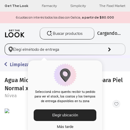
Get The Look
Farmacity
Simplicity
The Food Market
6 cuotas sin interés todos los días con Galicia,
a partir de $80.000
Buscar productos
Cargando...
1
.
get the look
2
.
máscara pestañas
Elegí el
método de entrega
3
.
loreal
Limpieza
4
.
brochas
Agua Micelar Nivea 7 en 1 MicellAIR para Piel
Normal x 200 ml
5
.
corrector
Seleccioná cómo querés recibir tu pedido
Nivea
para ver el stock, los costos y los tiempos
de entrega disponibles en tu zona
6
.
rubor
Elegir ubicación
7
.
serum
Más tarde