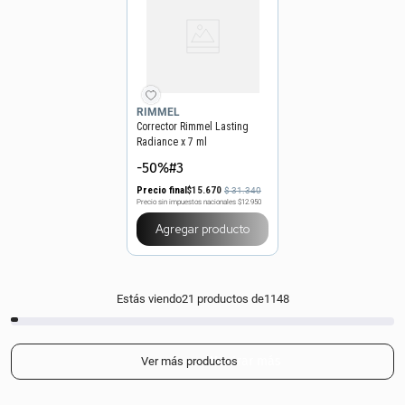
RIMMEL
Corrector Rimmel Lasting
Radiance x 7 ml
-50%#3
Precio final
$
15
.
670
$
31
.
340
Precio sin impuestos nacionales
$12.950
Agregar producto
Estás viendo
21
productos de
1148
Mostrar más