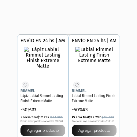
ENVÍO EN 24 hs | AMBA
ENVÍO EN 24 hs | AMBA
RIMMEL
RIMMEL
Lápiz Labial Rimmel Lasting
Labial Rimmel Lasting Finish
Finish Extreme Matte
Extreme Matte
-50%#3
-50%#3
Precio final
$
12
.
297
Precio final
$
12
.
297
$
24
.
595
$
24
.
595
Precio sin impuestos nacionales
$10.163
Precio sin impuestos nacionales
$10.163
Agregar producto
Agregar producto