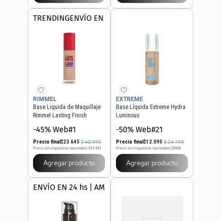
TRENDING
ENVÍO EN 24 hs | AMBA
RIMMEL
EXTREME
Base Liquida de Maquillaje
Base Líquida Extreme Hydra
Rimmel Lasting Finish
Luminous
Hydration Boost x 30 ml
-45% Web#1
-50% Web#21
Precio final
$
23
.
645
Precio final
$
12
.
095
$
42
.
990
$
24
.
190
Precio sin impuestos nacionales
$19.541
Precio sin impuestos nacionales
$9996
Agregar producto
Agregar producto
ENVÍO EN 24 hs | AMBA