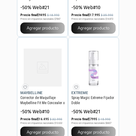
x 15 g
Very Black x 10 ml
-50% Web#21
-50% Web#10
Precio final
$
9495
Precio final
$
17
.
995
$
18
.
990
$
35
.
990
Precio sin impuestos nacionales
$7847
Precio sin impuestos nacionales
$14.872
Agregar producto
Agregar producto
MAYBELLINE
EXTREME
Corrector de Maquillaje
Spray Magic Extreme Fijador
Maybelline Fit Me Concealer x
Doble
6,8 ml
-50% Web#10
-50% Web#21
Precio final
$
16
.
495
Precio final
$
7995
$
32
.
990
$
15
.
990
Precio sin impuestos nacionales
$13.632
Precio sin impuestos nacionales
$6607
Agregar producto
Agregar producto