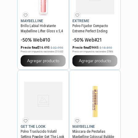
MAYBELLINE
EXTREME
Brillo Labial Hidratante
Polvo Fijador Compacto
Maybelline Lifter Gloss x 5,4
Extreme Perfect Ending
ml
-50% Web#10
-50% Web#21
Precio final
$
16
.
495
Precio final
$
9445
$
32
.
990
$
18
.
890
Precio sin impuestos nacionales
$13.632
Precio sin impuestos nacionales
$7806
Agregar producto
Agregar producto
GET THE LOOK
MAYBELLINE
Polvo Traslucido Volatil
Máscara de Pestañas
Setting Powder Get The Look
Maybelline Colossal Bubble