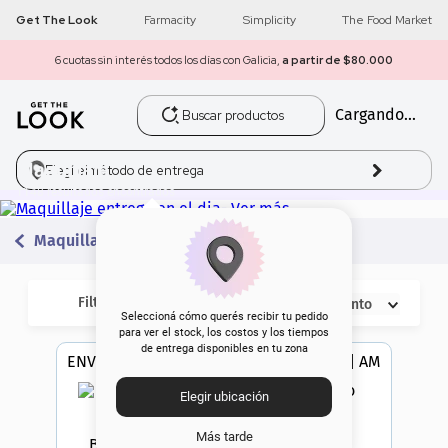
Get The Look
Farmacity
Simplicity
The Food Market
6 cuotas sin interés todos los días con Galicia,
a partir de $80.000
Buscar productos
Cargando...
1
.
get the look
2
.
máscara pestañas
Maquillaje
Elegí el
método de entrega
1148
3
.
loreal
Maquillaje
4
.
brochas
Filtros
Descuento
5
.
corrector
Seleccioná cómo querés recibir tu pedido
para ver el stock, los costos y los tiempos
de entrega disponibles en tu zona
6
.
rubor
ENVÍO EN 24 hs | AMBA
ENVÍO EN 24 hs | AMBA
Elegir ubicación
7
.
base
Más tarde