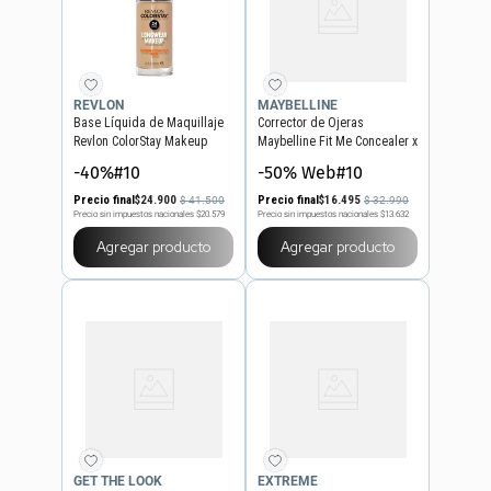
REVLON
MAYBELLINE
Base Líquida de Maquillaje
Corrector de Ojeras
Revlon ColorStay Makeup
Maybelline Fit Me Concealer x
Combination Oily Skin Spf 15
6,8 ml
-40%#10
-50% Web#10
x 30 ml
Precio final
$
24
.
900
Precio final
$
16
.
495
$
41
.
500
$
32
.
990
Precio sin impuestos nacionales
$20.579
Precio sin impuestos nacionales
$13.632
Agregar producto
Agregar producto
GET THE LOOK
EXTREME