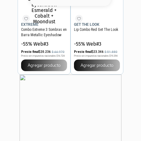
8
.
serum
9
.
cher
EXTREME
GET THE LOOK
Combo Extreme 3 Sombras en
Lip Combo Red Get The Look
10
.
labial
Barra Metallic Eyeshadow
Esmerald + Cobalt +
-55% Web#3
-55% Web#3
Moondust
Precio final
$
20
.
236
Precio final
$
23
.
346
$
44
.
970
$
51
.
880
Precio sin impuestos nacionales
$16.724
Precio sin impuestos nacionales
$19.294
Agregar producto
Agregar producto