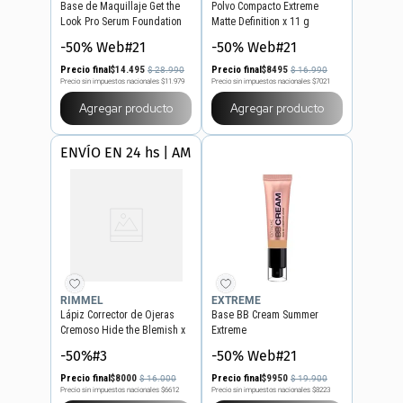
Base de Maquillaje Get the
Polvo Compacto Extreme
Look Pro Serum Foundation
Matte Definition x 11 g
-50% Web#21
-50% Web#21
Precio final
$
14
.
495
Precio final
$
8495
$
28
.
990
$
16
.
990
Precio sin impuestos nacionales
$11.979
Precio sin impuestos nacionales
$7021
Agregar producto
Agregar producto
ENVÍO EN 24 hs | AMBA
RIMMEL
EXTREME
Lápiz Corrector de Ojeras
Base BB Cream Summer
Cremoso Hide the Blemish x
Extreme
4,5 g
-50%#3
-50% Web#21
Precio final
$
8000
Precio final
$
9950
$
16
.
000
$
19
.
900
Precio sin impuestos nacionales
$6612
Precio sin impuestos nacionales
$8223