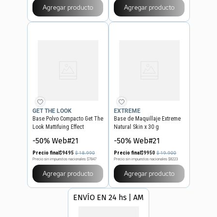
Agregar producto
Agregar producto
GET THE LOOK
EXTREME
Base Polvo Compacto Get The
Base de Maquillaje Extreme
Look Mattifuing Effect
Natural Skin x 30 g
-50% Web#21
-50% Web#21
Precio final
$
9495
Precio final
$
9950
$
18
.
990
$
19
.
900
Precio sin impuestos nacionales
$7847
Precio sin impuestos nacionales
$8223
Agregar producto
Agregar producto
ENVÍO EN 24 hs | AMBA