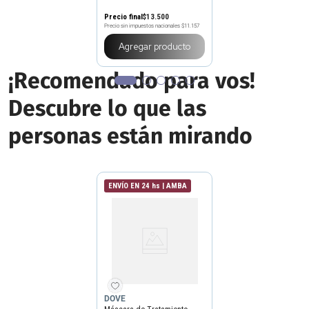
Precio final
$
13
.
500
Precio sin impuestos nacionales
$11.157
Agregar producto
¡Recomendado para vos!
Descubre lo que las
personas están mirando
ENVÍO EN 24 hs | AMBA
DOVE