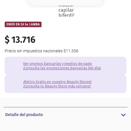
8
.
base
9
.
nyx
ENVÍO EN 24 hs | AMBA
10
.
cher
$
13
.
716
Precio sin impuestos nacionales
$11.336
Ver promos bancarias y medios de pago
¡Consulta las promociones bancarias del día!
¡Retiro Gratis en nuestro Beauty Stores!
¡Consulta tu Beauty Store más cercano!
Detalle del producto