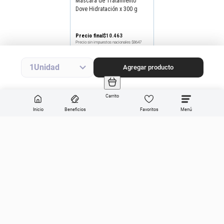
Máscara de Tratamiento
Dove Hidratación x 300 g
Precio final
$
10
.
463
Precio sin impuestos nacionales
$8647
Agregar producto
1
Agregar producto
Carrito
Inicio
Beneficios
Favoritos
Enviar