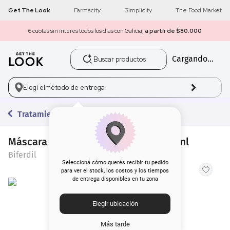
Get The Look
Farmacity
Simplicity
The Food Market
6 cuotas sin interés todos los días con Galicia,
a partir de $80.000
Buscar productos
Cargando...
1
.
get the look
2
.
máscara pestañas
Elegí el
método de entrega
3
.
loreal
Tratamientos
4
.
brochas
Máscara Biferdil Anti Amarillo x 150 ml
Biferdil
5
.
corrector
Seleccioná cómo querés recibir tu pedido
para ver el stock, los costos y los tiempos
de entrega disponibles en tu zona
6
.
rubor
Elegir ubicación
7
.
serum
Más tarde