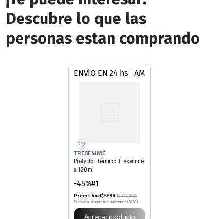
Descubre lo que las
personas estan comprando
ENVÍO EN 24 hs | AMBA
TRESEMMÉ
Protector Térmico Tresemmé
x 120 ml
-45%#1
Precio final
$
5688
$
10
.
342
Precio sin impuestos nacionales
$4701
Agregar producto