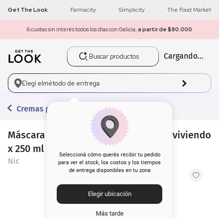
Get The Look
Farmacity
Simplicity
The Food Market
6 cuotas sin interés todos los días con Galicia,
a partir de $80.000
Buscar productos
Cargando...
1
.
get the look
2
.
máscara pestañas
Elegí el
método de entrega
3
.
loreal
Cremas para Peinar
4
.
brochas
Máscara Restauradora Capilar Nic Reviviendo
x 250 ml
5
.
corrector
Seleccioná cómo querés recibir tu pedido
Nic
para ver el stock, los costos y los tiempos
de entrega disponibles en tu zona
6
.
rubor
Elegir ubicación
7
.
serum
Más tarde