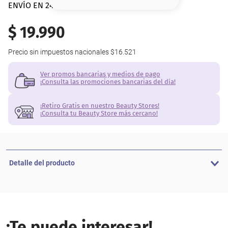
8
.
base
ENVÍO EN 24 hs | AMBA
9
.
cher
$
19
.
990
10
.
nyx
Precio sin impuestos nacionales
$16.521
Ver promos bancarias y medios de pago
¡Consulta las promociones bancarias del día!
¡Retiro Gratis en nuestro Beauty Stores!
¡Consulta tu Beauty Store más cercano!
Detalle del producto
¡Te puede interesar!