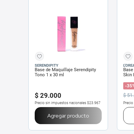
SERENDIPITY
L'ORE
Base de Maquillaje Serendipity
Base 
Tono 1 x 30 ml
Skin 
-35
$
29
.
000
$
51
.
Precio sin impuestos nacionales
$23.967
Precio
Agregar producto