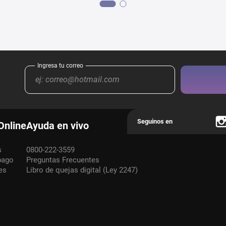
Online
Ayuda en vivo
s
0800-222-3559
pago
Preguntas Frecuentes
es
Libro de quejas digital (Ley 2247)