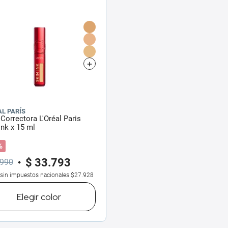
AL PARÍS
Correctora L'Oréal Paris
Ink x 15 ml
%
$
33
.
793
990
 sin impuestos nacionales
$27.928
Elegir
color