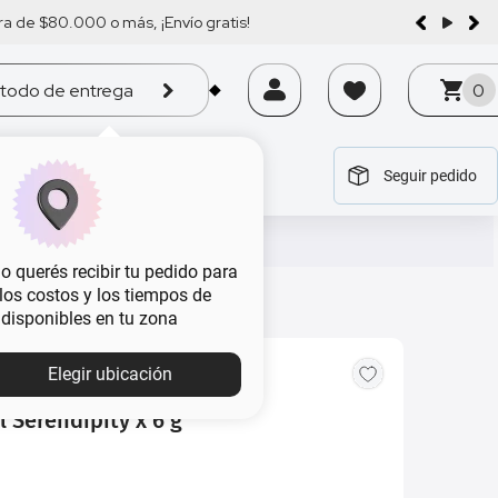
a de $80.000 o más, ¡Envío gratis!
todo de entrega
0
Seguir pedido
tegoría
tegoría
tegoría
tegoría
tegoría
 querés recibir tu pedido para
, los costos y los tiempos de
 disponibles en tu zona
Elegir ubicación
 Serendipity x 6 g