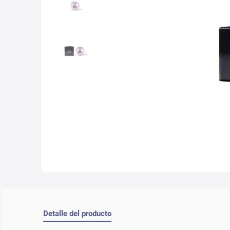
10
.
nyx
Detalle del producto